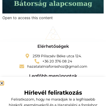
Open to access this content
Elérhetőségek
2519 Piliscsév Béke utca 124.
+36 20 376 08 24
hazatalalniaforrashoz@gmail.com
Legfőbb menüpontok
Szolgáltatások
Hírlevél feliratkozás
Kapcsolat
Feliratkozom, hogy ne maradjak le a legfrissebb
Előfizetői csomagok
hírekről, eseményekről és a Hazatalálni a forráshoz