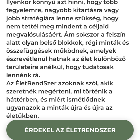
Ilyenkor könnyű azt hinni, hogy több
fegyelemre, nagyobb kitartásra vagy
jobb stratégiára lenne szükség, hogy
nem tettél meg mindent a céljaid
megvalósulásáért. Ám sokszor a felszín
alatt olyan belső blokkok, régi minták és
összefüggések működnek, amelyek
észrevétlenül hatnak az élet különböző
területeire anélkül, hogy tudatosak
lennénk rá.
Az ÉletRendSzer azoknak szól, akik
szeretnék megérteni, mi történik a
háttérben, és miért ismétlődnek
ugyanazok a minták újra és újra az
életükben.
ÉRDEKEL AZ ÉLETRENDSZER