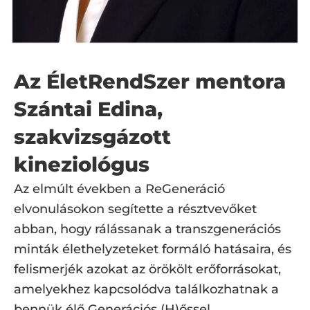
Az ÉletRendSzer mentora
Szántai Edina,
szakvizsgázott
kineziológus
Az elmúlt években a ReGeneráció
elvonulásokon segítette a résztvevőket
abban, hogy rálássanak a transzgenerációs
minták élethelyzeteket formáló hatásaira, és
felismerjék azokat az örökölt erőforrásokat,
amelyekhez kapcsolódva találkozhatnak a
bennük élő Generációs (H)őssel.