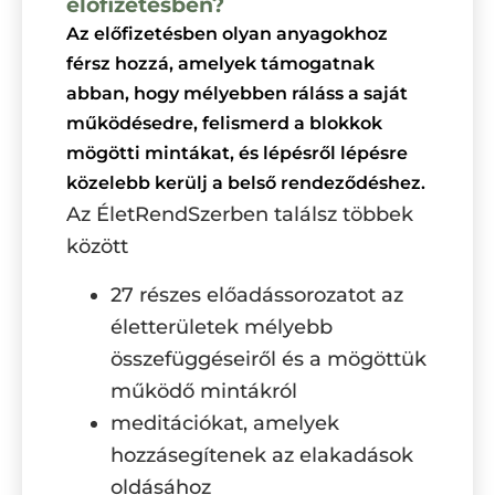
előfizetésben?
Az előfizetésben olyan anyagokhoz
férsz hozzá, amelyek támogatnak
abban, hogy mélyebben ráláss a saját
működésedre, felismerd a blokkok
mögötti mintákat, és lépésről lépésre
közelebb kerülj a belső rendeződéshez.
Az ÉletRendSzerben találsz többek
között
27 részes előadássorozatot az
életterületek mélyebb
összefüggéseiről és a mögöttük
működő mintákról
meditációkat, amelyek
hozzásegítenek az elakadások
oldásához