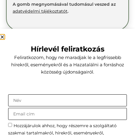
A gomb megnyomásával tudomásul veszed az
adatvédelmi tájékoztatót
.
Mi történik a regisztráció
Hírlevél feliratkozás
után?
Feliratkozom, hogy ne maradjak le a legfrissebb
A regisztrációt követően
emailben azonnal
hírekről, eseményekről és a Hazatalálni a forráshoz
elküldjük a részleteket
.
közösség újdonságairól.
Hozzájárulok ahhoz, hogy részemre a szolgáltató
szakmai tartalmakról, hírekről, eseményekről,