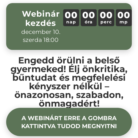
Webinár
00
00
00
00
kezdés
nap
óra
perc
mp
december 10.
szerda 18:00
Engedd örülni a belső
gyermeked! Élj önkritika,
bűntudat és megfelelési
kényszer nélkül –
önazonosan, szabadon,
önmagadért!
A WEBINÁRT ERRE A GOMBRA
KATTINTVA TUDOD MEGNYITNI