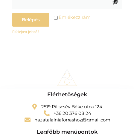
Emlékezz rám
Belépés
Elfelejtett jelszó?
Elérhetőségek
2519 Piliscsév Béke utca 124.
+36 20 376 08 24
hazatalalniaforrashoz@gmail.com
Legfőbb menüpontok