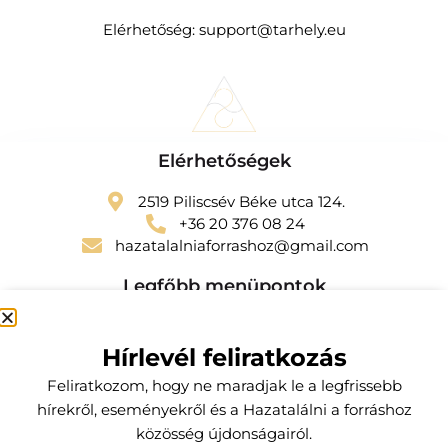
Elérhetőség: support@tarhely.eu
Elérhetőségek
2519 Piliscsév Béke utca 124.
+36 20 376 08 24
hazatalalniaforrashoz@gmail.com
Legfőbb menüpontok
Szolgáltatások
Hírlevél feliratkozás
Kapcsolat
Feliratkozom, hogy ne maradjak le a legfrissebb
Előfizetői csomagok
hírekről, eseményekről és a Hazatalálni a forráshoz
Küldetésem
közösség újdonságairól.