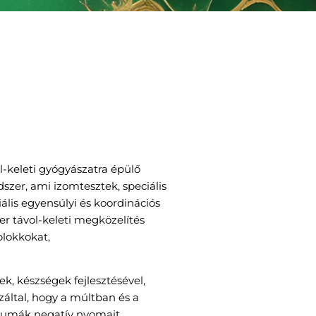
-keleti gyógyászatra épülő
dszer, ami izomtesztek, speciális
ális egyensúlyi és koordinációs
er távol-keleti megközelítés
blokkokat,
k, készségek fejlesztésével,
által, hogy a múltban és a
traumák negatív nyomait