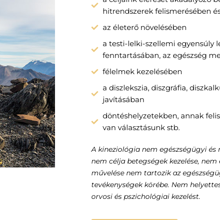
hitrendszerek felismerésében é
az életerő növelésében
a testi-lelki-szellemi egyensúly
fenntartásában, az egészség m
félelmek kezelésében
a diszlekszia, diszgráfia, diszkal
javításában
döntéshelyzetekben, annak fel
van választásunk stb.
A kineziológia nem egészségügyi és 
nem célja betegségek kezelése, nem 
művelése nem tartozik az egészségüg
tevékenységek körébe. Nem helyettes
orvosi és pszichológiai kezelést.