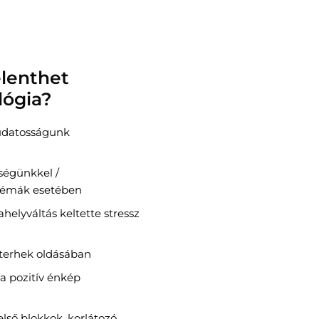
elenthet
lógia?
datosságunk
ségünkkel /
blémák esetében
elyváltás keltette stressz
s terhek oldásában
 a pozitív énkép
első blokkok, korlátozó