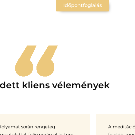
Időpontfoglalás
dett kliens vélemények
 folyamat során rengeteg
A meditáció
pasztalattal, felismeréssel lettem
feloldó, me