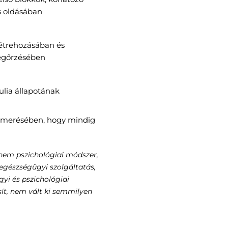
s oldásában
 létrehozásában és
egőrzésében
kulia állapotának
ismerésében, hogy mindig
nem pszichológiai módszer,
egészségügyi szolgáltatás,
yi és pszichológiai
ít, nem vált ki semmilyen