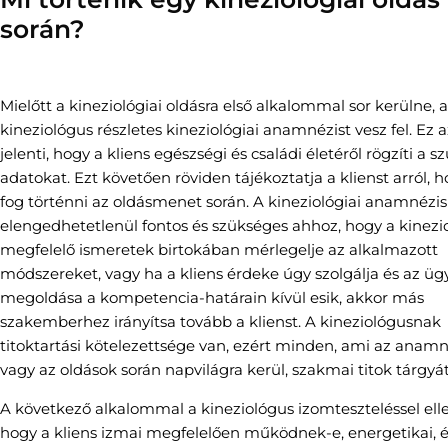
során?
Mielőtt a kineziológiai oldásra első alkalommal sor kerülne, a
kineziológus részletes kineziológiai anamnézist vesz fel. Ez a
jelenti, hogy a kliens egészségi és családi életéről rögzíti a 
adatokat. Ezt követően röviden tájékoztatja a klienst arról, 
fog történni az oldásmenet során. A kineziológiai anamnézis
elengedhetetlenül fontos és szükséges ahhoz, hogy a kinezi
megfelelő ismeretek birtokában mérlegelje az alkalmazott
módszereket, vagy ha a kliens érdeke úgy szolgálja és az üg
megoldása a kompetencia-határain kívül esik, akkor más
szakemberhez irányítsa tovább a klienst. A kineziológusnak
titoktartási kötelezettsége van, ezért minden, ami az anamn
vagy az oldások során napvilágra kerül, szakmai titok tárgyát
A következő alkalommal a kineziológus izomteszteléssel elle
hogy a kliens izmai megfelelően működnek-e, energetikai, 