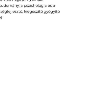
studomány, a pszichológia és a
égfejlesztő, kiegészítő gyógyító
et