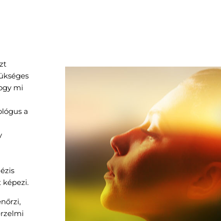
zt
szükséges
hogy mi
ológus a
y
ézis
 képezi.
nőrzi,
érzelmi