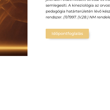
semlegesíti. A kineziológia az orvo
pedagógia határterületén lévő készs
rendszer.
(11/1997. (V.28.) NM rendel
Időpontfoglalás