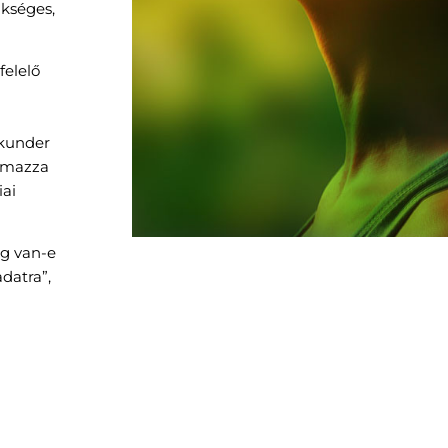
kséges,
felelő
ekunder
almazza
iai
ég van-e
datra”,