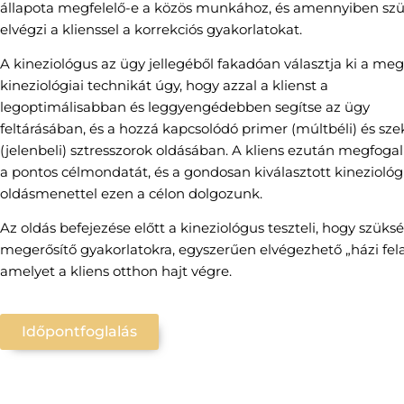
állapota megfelelő-e a közös munkához, és amennyiben szü
elvégzi a klienssel a korrekciós gyakorlatokat.
A kineziológus az ügy jellegéből fakadóan választja ki a meg
kineziológiai technikát úgy, hogy azzal a klienst a
legoptimálisabban és leggyengédebben segítse az ügy
feltárásában, és a hozzá kapcsolódó primer (múltbéli) és sz
(jelenbeli) sztresszorok oldásában. A kliens ezután megfog
a pontos célmondatát, és a gondosan kiválasztott kineziológ
oldásmenettel ezen a célon dolgozunk.
Az oldás befejezése előtt a kineziológus teszteli, hogy szüks
megerősítő gyakorlatokra, egyszerűen elvégezhető „házi fela
amelyet a kliens otthon hajt végre.
Időpontfoglalás