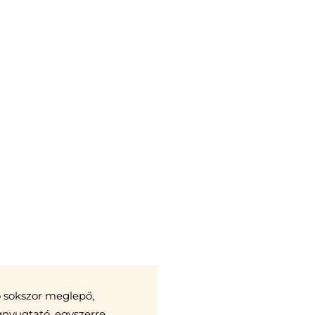
 sokszor meglepő,
gnyugtató, egyszerre