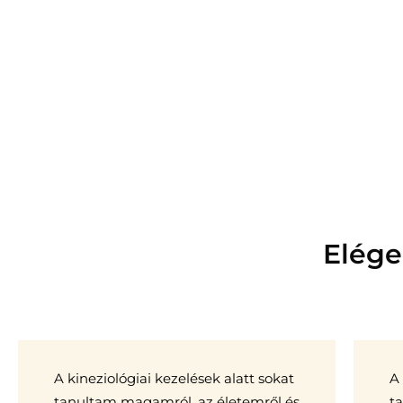
Elége
A kineziológiai kezelések alatt sokat
A
tanultam magamról, az életemről és
ta