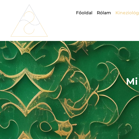
Főoldal
Rólam
Kineziológ
Mi