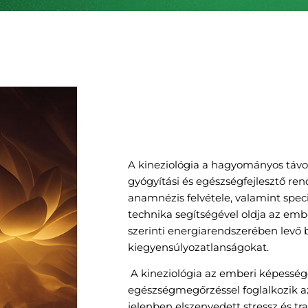
A kineziológia a hagyományos távol
gyógyítási és egészségfejlesztő ren
anamnézis felvétele, valamint speci
technika segítségével oldja az emb
szerinti energiarendszerében levő 
kiegyensúlyozatlanságokat.
A kineziológia az emberi képessége
egészségmegőrzéssel foglalkozik az
jelenben elszenvedett stressz és 