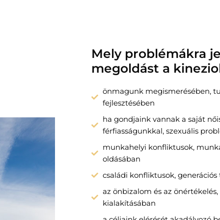
Mely problémákra j
megoldást a kinezio
önmagunk megismerésében, tu
fejlesztésében
ha gondjaink vannak a saját női
férfiasságunkkal, szexuális pro
munkahelyi konfliktusok, munkah
oldásában
családi konfliktusok, generáció
az önbizalom és az önértékelés,
kialakításában
a céljaink elérését akadályozó b