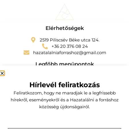
Elérhetőségek
2519 Piliscsév Béke utca 124.
+36 20 376 08 24
hazatalalniaforrashoz@gmail.com
Legfőbb menüpontok
Szolgáltatások
Hírlevél feliratkozás
Kapcsolat
Feliratkozom, hogy ne maradjak le a legfrissebb
Előfizetői csomagok
hírekről, eseményekről és a Hazatalálni a forráshoz
közösség újdonságairól.
Küldetésem
Az a hivatásom, hogy segítsek a hozzám fordulóknak a
testi, lelki, szellemi egyensúlyuk belső forrásának