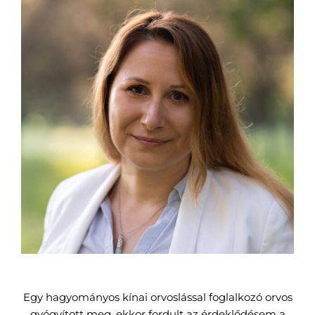
Egy hagyományos kínai orvoslással foglalkozó orvos
gyógyított meg, ekkor fordult az érdeklődésem a