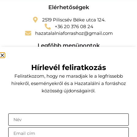
Elérhetőségek
2519 Piliscsév Béke utca 124.
+36 20 376 08 24
hazatalalniaforrashoz@gmail.com
Legfőbb menüpontok
Szolgáltatások
Hírlevél feliratkozás
Kapcsolat
Feliratkozom, hogy ne maradjak le a legfrissebb
Előfizetői csomagok
hírekről, eseményekről és a Hazatalálni a forráshoz
közösség újdonságairól.
Küldetésem
Az a hivatásom, hogy segítsek a hozzám fordulóknak a
testi, lelki, szellemi egyensúlyuk belső forrásának
felfedezésében és megtartásában.