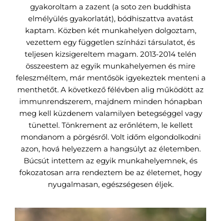
gyakoroltam a zazent (a soto zen buddhista
elmélyülés gyakorlatát), bódhiszattva avatást
kaptam. Közben két munkahelyen dolgoztam,
vezettem egy független színházi társulatot, és
teljesen kizsigereltem magam. 2013-2014 telén
összeestem az egyik munkahelyemen és mire
feleszméltem, már mentősök igyekeztek menteni a
menthetőt. A következő félévben alig működött az
immunrendszerem, majdnem minden hónapban
meg kell küzdenem valamilyen betegséggel vagy
tünettel. Tönkrement az erőnlétem, le kellett
mondanom a pörgésről. Volt időm elgondolkodni
azon, hová helyezzem a hangsúlyt az életemben.
Búcsút intettem az egyik munkahelyemnek, és
fokozatosan arra rendeztem be az életemet, hogy
nyugalmasan, egészségesen éljek.