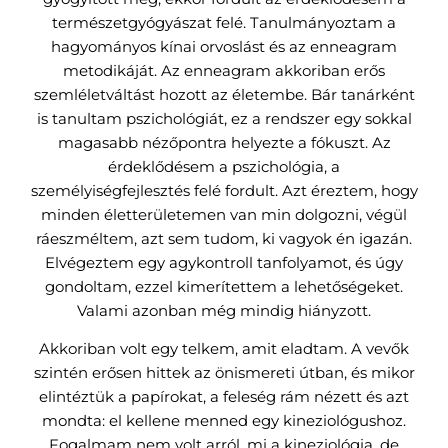
természetgyógyászat felé. Tanulmányoztam a
hagyományos kínai orvoslást és az enneagram
metodikáját. Az enneagram akkoriban erős
szemléletváltást hozott az életembe. Bár tanárként
is tanultam pszichológiát, ez a rendszer egy sokkal
magasabb nézőpontra helyezte a fókuszt. Az
érdeklődésem a pszichológia, a
személyiségfejlesztés felé fordult. Azt éreztem, hogy
minden életterületemen van min dolgozni, végül
ráeszméltem, azt sem tudom, ki vagyok én igazán.
Elvégeztem egy agykontroll tanfolyamot, és úgy
gondoltam, ezzel kimerítettem a lehetőségeket.
Valami azonban még mindig hiányzott.
Akkoriban volt egy telkem, amit eladtam. A vevők
szintén erősen hittek az önismereti útban, és mikor
elintéztük a papírokat, a feleség rám nézett és azt
mondta: el kellene menned egy kineziológushoz.
Fogalmam nem volt arról, mi a kineziológia, de