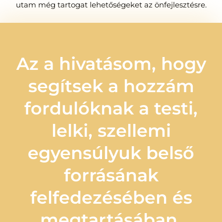
utam még tartogat lehetőségeket az önfejlesztésre.
Az a hivatásom, hogy
segítsek a hozzám
fordulóknak a testi,
lelki, szellemi
egyensúlyuk belső
forrásának
felfedezésében és
megtartásában.