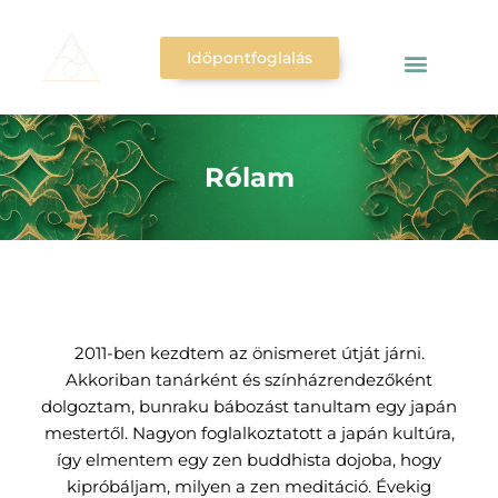
Időpontfoglalás
Rólam
2011-ben kezdtem az önismeret útját járni.
Akkoriban tanárként és színházrendezőként
dolgoztam, bunraku bábozást tanultam egy japán
mestertől. Nagyon foglalkoztatott a japán kultúra,
így elmentem egy zen buddhista dojoba, hogy
kipróbáljam, milyen a zen meditáció. Évekig