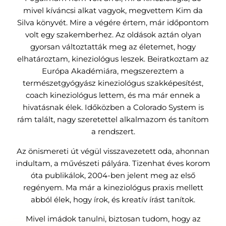
mivel kíváncsi alkat vagyok, megvettem Kim da
Silva könyvét. Mire a végére értem, már időpontom
volt egy szakemberhez. Az oldások aztán olyan
gyorsan változtatták meg az életemet, hogy
elhatároztam, kineziológus leszek. Beiratkoztam az
Európa Akadémiára, megszereztem a
természetgyógyász kineziológus szakképesítést,
coach kineziológus lettem, és ma már ennek a
hivatásnak élek. Időközben a Colorado System is
rám talált, nagy szeretettel alkalmazom és tanítom
a rendszert.
Az önismereti út végül visszavezetett oda, ahonnan
indultam, a művészeti pályára. Tizenhat éves korom
óta publikálok, 2004-ben jelent meg az első
regényem. Ma már a kineziológus praxis mellett
abból élek, hogy írok, és kreatív írást tanítok.
Mivel imádok tanulni, biztosan tudom, hogy az