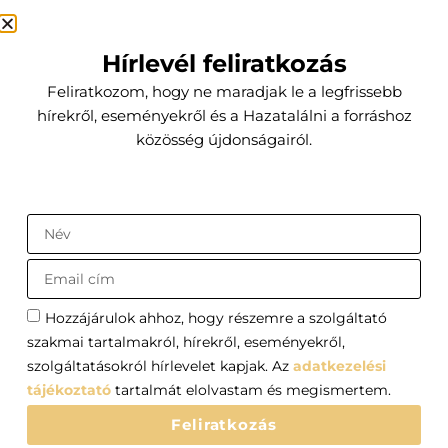
2519 Piliscsév Béke utca 124.
+36 20 376 08 24
hazatalalniaforrashoz@gmail.com
Hírlevél feliratkozás
Feliratkozom, hogy ne maradjak le a legfrissebb
Legfőbb menüpontok
hírekről, eseményekről és a Hazatalálni a forráshoz
közösség újdonságairól.
Programok
Előfizetői fiókom
Kapcsolat
Küldetésem
Az a hivatásom, hogy segítsek a hozzám fordulóknak a
testi, lelki, szellemi egyensúlyuk belső forrásának
Hozzájárulok ahhoz, hogy részemre a szolgáltató
felfedezésében és megtartásában.
szakmai tartalmakról, hírekről, eseményekről,
szolgáltatásokról hírlevelet kapjak. Az
adatkezelési
tájékoztató
tartalmát elolvastam és megismertem.
Szántai Edina - hazatalalniaforrashoz.hu
Adatvédelmi tájékoztató
Általános Szerződési Feltételek
Feliratkozás
Impresszum