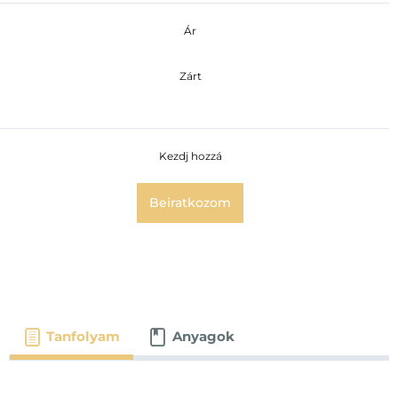
Ár
Zárt
Kezdj hozzá
Beiratkozom
Tanfolyam
Anyagok