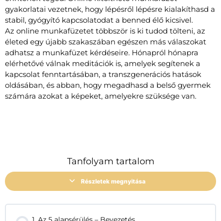
gyakorlatai vezetnek, hogy lépésről lépésre kialakíthasd a
stabil, gyógyító kapcsolatodat a benned élő kicsivel.
Az online munkafüzetet többször is ki tudod tölteni, az
életed egy újabb szakaszában egészen más válaszokat
adhatsz a munkafüzet kérdéseire. Hónapról hónapra
elérhetővé válnak meditációk is, amelyek segítenek a
kapcsolat fenntartásában, a transzgenerációs hatások
oldásában, és abban, hogy megadhasd a belső gyermek
számára azokat a képeket, amelyekre szüksége van.
Tanfolyam tartalom
Részletek megnyitása
1. Az 5 alapsérülés – Bevezetés