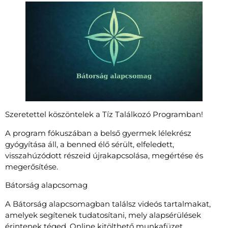
Szeretettel köszöntelek a Tíz Találkozó Programban!
A program fókuszában a belső gyermek lélekrész
gyógyítása áll, a benned élő sérült, elfeledett,
visszahúzódott részeid újrakapcsolása, megértése és
megerősítése.
Bátorság alapcsomag
A Bátorság alapcsomagban találsz videós tartalmakat,
amelyek segítenek tudatosítani, mely alapsérülések
érintenek téged. Online kitölthető munkafüzet