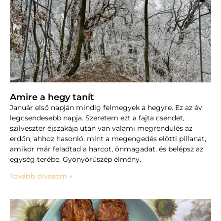
Amire a hegy tanít
Január első napján mindig felmegyek a hegyre. Ez az év
legcsendesebb napja. Szeretem ezt a fajta csendet,
szilveszter éjszakája után van valami megrendülés az
erdőn, ahhoz hasonló, mint a megengedés előtti pillanat,
amikor már feladtad a harcot, önmagadat, és belépsz az
egység terébe. Gyönyörűszép élmény.
Tovább olvasom »