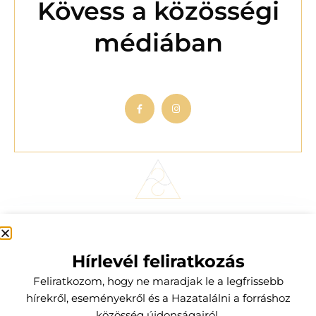
Kövess a közösségi
médiában
Elérhetőségek
2519 Piliscsév Béke utca 124.
Hírlevél feliratkozás
+36 20 376 08 24
kineziologiamost@gmail.com
Feliratkozom, hogy ne maradjak le a legfrissebb
hírekről, eseményekről és a Hazatalálni a forráshoz
Legfőbb menüpontok
közösség újdonságairól.