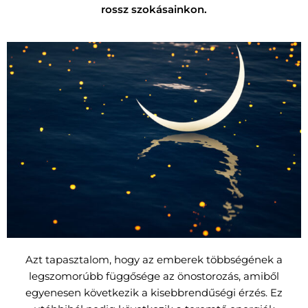
rossz szokásainkon.
Azt tapasztalom, hogy az emberek többségének a
legszomorúbb függősége az önostorozás, amiből
egyenesen következik a kisebbrendűségi érzés. Ez