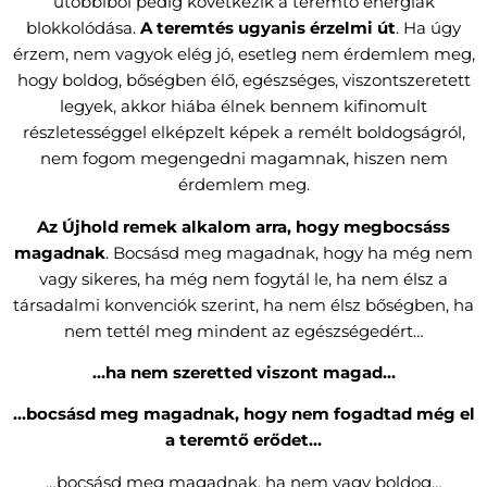
utóbbiból pedig következik a teremtő energiák
blokkolódása.
A teremtés ugyanis érzelmi út
. Ha úgy
érzem, nem vagyok elég jó, esetleg nem érdemlem meg,
hogy boldog, bőségben élő, egészséges, viszontszeretett
legyek, akkor hiába élnek bennem kifinomult
részletességgel elképzelt képek a remélt boldogságról,
nem fogom megengedni magamnak, hiszen nem
érdemlem meg.
Az Újhold remek alkalom arra, hogy megbocsáss
magadnak
. Bocsásd meg magadnak, hogy ha még nem
vagy sikeres, ha még nem fogytál le, ha nem élsz a
társadalmi konvenciók szerint, ha nem élsz bőségben, ha
nem tettél meg mindent az egészségedért…
…ha nem szeretted viszont magad…
…bocsásd meg magadnak, hogy nem fogadtad még el
a teremtő erődet…
…bocsásd meg magadnak, ha nem vagy boldog…