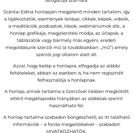
látogatója számára.
Szántai Edina honlapján megjelenő minden tartalom, így
a tájékoztatók, események leírásai, cikkek, képek, videók,
a meditációk, podcastok, írások, webináriumok stb., a
honlap grafikája, megjelenítési módja, az űrlapok, a
táblázatok vagy bármely más egyéni, eredeti
megoldásunk szerzői mű (a továbbiakban: „mű”) amely
szerzői jogi oltalom alatt áll.
Azzal, hogy belép a honlapra, elfogadja az alábbi
feltételeket, abban az esetben is, ha nem regisztrált
felhasználója a honlapnak.
A honlap, annak tartalma a Szerzővel írásban megkötött
eltérő megállapodás hiányában az alábbiak szerint
használható fel:
A honlap tartalma szabadon böngészhető, az itt található
információk – a forrás megjelölésével – szabadon
HIVATKOZHATÓK.