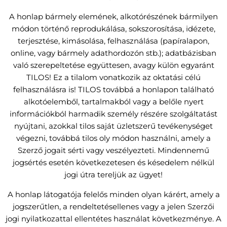
A honlap bármely elemének, alkotórészének bármilyen
módon történő reprodukálása, sokszorosítása, idézete,
terjesztése, kimásolása, felhasználása (papíralapon,
online, vagy bármely adathordozón stb.); adatbázisban
való szerepeltetése együttesen, avagy külön egyaránt
TILOS! Ez a tilalom vonatkozik az oktatási célú
felhasználásra is! TILOS továbbá a honlapon található
alkotóelemből, tartalmakból vagy a belőle nyert
információkból harmadik személy részére szolgáltatást
nyújtani, azokkal tilos saját üzletszerű tevékenységet
végezni, továbbá tilos oly módon használni, amely a
Szerző jogait sérti vagy veszélyezteti. Mindennemű
jogsértés esetén következetesen és késedelem nélkül
jogi útra tereljük az ügyet!
A honlap látogatója felelős minden olyan kárért, amely a
jogszerűtlen, a rendeltetésellenes vagy a jelen Szerzői
jogi nyilatkozattal ellentétes használat következménye. A