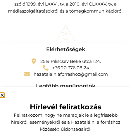
szóló 1999. évi LXXVI. tv. a 2010. évi CLXXXV. tv. a
médiaszolgáltatásokról és a tömegkommunikációról.
Elérhetőségek
2519 Piliscsév Béke utca 124.
+36 20 376 08 24
hazatalalniaforrashoz@gmail.com
Legfőbb menüpontok
Szolgáltatások
Hírlevél feliratkozás
Kapcsolat
Feliratkozom, hogy ne maradjak le a legfrissebb
Előfizetői csomagok
hírekről, eseményekről és a Hazatalálni a forráshoz
Küldetésem
közösség újdonságairól.