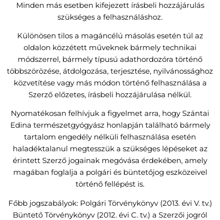
Minden más esetben kifejezett írásbeli hozzájárulás
szükséges a felhasználáshoz.
Különösen tilos a magáncélú másolás esetén túl az
oldalon közzétett műveknek bármely technikai
módszerrel, bármely típusú adathordozóra történő
többszörözése, átdolgozása, terjesztése, nyilvánossághoz
közvetítése vagy más módon történő felhasználása a
Szerző előzetes, írásbeli hozzájárulása nélkül.
Nyomatékosan felhívjuk a figyelmet arra, hogy Szántai
Edina természetgyógyász honlapján található bármely
tartalom engedély nélküli felhasználása esetén
haladéktalanul megtesszük a szükséges lépéseket az
érintett Szerző jogainak megóvása érdekében, amely
magában foglalja a polgári és büntetőjog eszközeivel
történő fellépést is.
Főbb jogszabályok: Polgári Törvénykönyv (2013. évi V. tv.)
Büntető Törvénykönyv (2012. évi C. tv.) a Szerzői jogról