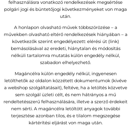
felhasználásra vonatkozó rendelkezések megsértése
polgári jogi és büntetőjogi következményeket von maga
után.
A honlapon olvasható művek többszörözése – a
művekben olvasható eltérő rendelkezések hiányában – a
következők szerint engedélyezett: elérési út (link)
bemásolásával az eredeti, hiánytalan és módosítás
nélküli tartalomra mutatás külön engedély nélkül,
szabadon elhelyezhető.
Magáncélra külön engedély nélkül, ingyenesen
letölthetők az oldalon közzétett dokumentumok (kivéve
a webshop szolgáltatásait), feltéve, ha a letöltés közvetve
sem szolgál üzleti célt, és nem hátrányos a mű
rendeltetésszerű felhasználására, illetve a szerző érdekeit
nem sérti. A magáncélra letöltött anyagok további
terjesztése azonban tilos, és e tilalom megszegése
kártérítési eljárást von maga után.