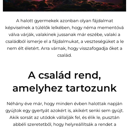
A halott gyermekek azonban olyan fájdalmat
képviselnek a túlélők lelkében, hogy néma mementóvá
válva várják, valakinek jussanak már eszébe, valaki a
családból ismerje el a fájdalmukat, a veszteségüket a le
nem élt életért. Arra várnak, hogy visszafogadja őket a
család.
A család rend,
amelyhez tartozunk
Néhány éve már, hogy minden évben halottak napján
gyújtok egy gyertyát azokért is, akikért senki sem gyújt.
Akik sorsát az utódok vállalják fel, és élik le, pusztán
abbéli szeretetből, hogy helyreállítsák a rendet a