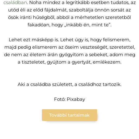
családban
. Noha mindez a legritkább esetben tudatos, az
utód éli az előd fájdalmát, szaboltálja önnön sorsát az
ősök iránti hűségből, abból a mérhetetlen szeretetből
fakadóan, hogy „inkább én, mint te”.
Lehet ezt másképp is. Lehet úgy is, hogy felismerem,
majd pedig elismerem az őseim veszteségét, szeretettel,
de nem az életem árán gyógyítom a sebeket, adom meg
a tiszteletet, gyújtom a gyertyát, emlékezem.
Aki a családba született, a családhoz tartozik.
Fotó: Pixabay
További tartalmak