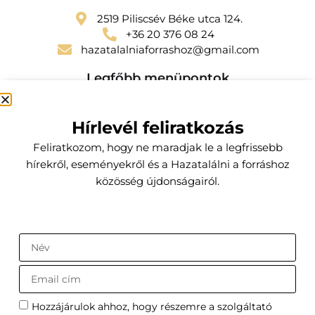
2519 Piliscsév Béke utca 124.
+36 20 376 08 24
hazatalalniaforrashoz@gmail.com
Legfőbb menüpontok
Szolgáltatások
Hírlevél feliratkozás
Kapcsolat
Feliratkozom, hogy ne maradjak le a legfrissebb
Előfizetői csomagok
hírekről, eseményekről és a Hazatalálni a forráshoz
közösség újdonságairól.
Küldetésem
Az a hivatásom, hogy segítsek a hozzám fordulóknak a
testi, lelki, szellemi egyensúlyuk belső forrásának
felfedezésében és megtartásában.
Szántai Edina - hazatalalniaforrashoz.hu
Adatvédelmi tájékoztató
Általános Szerződési Feltételek
Hozzájárulok ahhoz, hogy részemre a szolgáltató