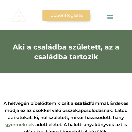
Időpontfoglalás
Aki a családba született, az a
családba tartozik
A hétvégén bíbelődtem kicsit a
család
fámmal. Érdekes
módja ez az ősökkel való összekapcsolódásnak. Látod
az iratokat, ki, hol született, mikor házasodott, hány
gyermeknek
adott életet. A halotti anyakönyvek azt is
elárulják, hányat temetett el közülük.