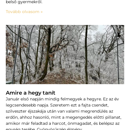
belső gyermekről.
Tovább olvasom »
Amire a hegy tanít
Január első napján mindig felmegyek a hegyre. Ez az év
legcsendesebb napja. Szeretem ezt a fajta csendet,
szilveszter éjszakája után van valami megrendülés az
erdőn, ahhoz hasonló, mint a megengedés előtti pillanat,
amikor már feladtad a harcot, önmagadat, és belépsz az
egység terébe. Gyönyörűszép élmény.