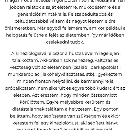
magamról, amit sosem gondoltam volna. Mostanra már
jobban rálátok a saját életemre, működésemre és a
generációs mintákra is. Felszabadultabbá és
céltudatosabbá váltam és nagyot léptem előre
önismeretben. Már egyből felismerem, amikor például a
halogatás felütné a fejét az életemben, így már időben
cselekedni tudok.
A kineziológiával először a húszas éveim legelején
találkoztam. Akkoriban sok nehézség, változás és
veszteség volt az életemben (családi, párkapcsolati,
munkaerőpiaci, lakóhelyváltoztatás, stb). Igyekeztem
minden fronton helytállni, de bármennyire is
próbálkoztam, nem sikerült és egyre több kudarc ért az
életben. Azt éreztem, hogy minden összeomlott
körülöttem. Egyre mélyebbre kerültem és
kilátástalannak találtam a helyzetem. Egy ponton
beláttam, hogy segítségre van szükségem és ekkor
kerestem fel egy kineziológust, aki segített irányt
mutatni, hogy kikerüljek ebből az állapotból.