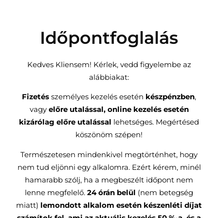
Időpontfoglalás
Kedves Kliensem! Kérlek, vedd figyelembe az
alábbiakat:
Fizetés
személyes kezelés esetén
készpénzben
,
vagy
előre utalással, online kezelés esetén
kizárólag előre utalással
lehetséges. Megértésed
köszönöm szépen!
Természetesen mindenkivel megtörténhet, hogy
nem tud eljönni egy alkalomra. Ezért kérem, minél
hamarabb szólj, ha a megbeszélt időpont nem
lenne megfelelő.
24 órán belül
(nem betegség
miatt)
lemondott alkalom esetén készenléti díjat
számítok fel, ami az aktuális kezelés 50 %-a, és a