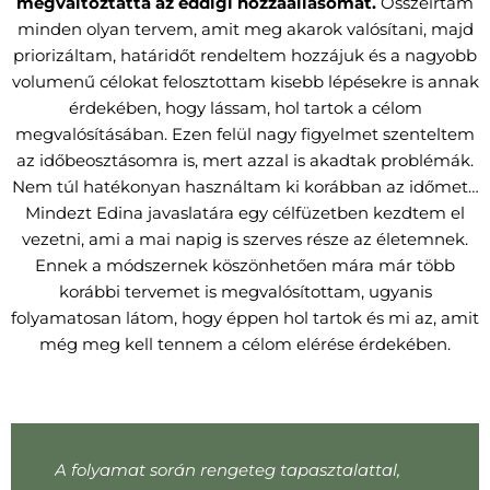
megváltoztatta az eddigi hozzáállásomat.
Összeírtam
minden olyan tervem, amit meg akarok valósítani, majd
priorizáltam, határidőt rendeltem hozzájuk és a nagyobb
volumenű célokat felosztottam kisebb lépésekre is annak
érdekében, hogy lássam, hol tartok a célom
megvalósításában. Ezen felül nagy figyelmet szenteltem
az időbeosztásomra is, mert azzal is akadtak problémák.
Nem túl hatékonyan használtam ki korábban az időmet…
Mindezt Edina javaslatára egy célfüzetben kezdtem el
vezetni, ami a mai napig is szerves része az életemnek.
Ennek a módszernek köszönhetően mára már több
korábbi tervemet is megvalósítottam, ugyanis
folyamatosan látom, hogy éppen hol tartok és mi az, amit
még meg kell tennem a célom elérése érdekében.
A folyamat során rengeteg tapasztalattal,