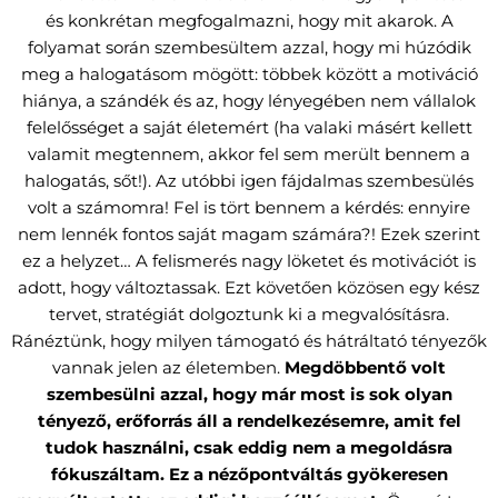
és konkrétan megfogalmazni, hogy mit akarok. A
folyamat során szembesültem azzal, hogy mi húzódik
meg a halogatásom mögött: többek között a motiváció
hiánya, a szándék és az, hogy lényegében nem vállalok
felelősséget a saját életemért (ha valaki másért kellett
valamit megtennem, akkor fel sem merült bennem a
halogatás, sőt!). Az utóbbi igen fájdalmas szembesülés
volt a számomra! Fel is tört bennem a kérdés: ennyire
nem lennék fontos saját magam számára?! Ezek szerint
ez a helyzet… A felismerés nagy löketet és motivációt is
adott, hogy változtassak. Ezt követően közösen egy kész
tervet, stratégiát dolgoztunk ki a megvalósításra.
Ránéztünk, hogy milyen támogató és hátráltató tényezők
vannak jelen az életemben.
Megdöbbentő volt
szembesülni azzal, hogy már most is sok olyan
tényező, erőforrás áll a rendelkezésemre, amit fel
tudok használni, csak eddig nem a megoldásra
fókuszáltam.
Ez a nézőpontváltás gyökeresen