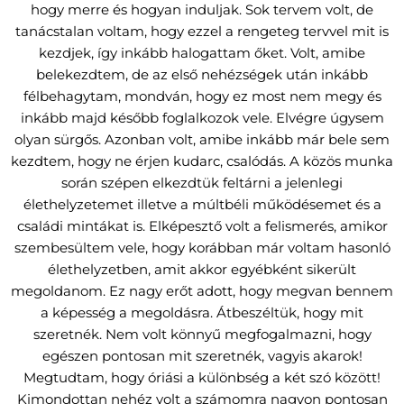
hogy merre és hogyan induljak. Sok tervem volt, de
tanácstalan voltam, hogy ezzel a rengeteg tervvel mit is
kezdjek, így inkább halogattam őket. Volt, amibe
belekezdtem, de az első nehézségek után inkább
félbehagytam, mondván, hogy ez most nem megy és
inkább majd később foglalkozok vele. Elvégre úgysem
olyan sürgős. Azonban volt, amibe inkább már bele sem
kezdtem, hogy ne érjen kudarc, csalódás. A közös munka
során szépen elkezdtük feltárni a jelenlegi
élethelyzetemet illetve a múltbéli működésemet és a
családi mintákat is. Elképesztő volt a felismerés, amikor
szembesültem vele, hogy korábban már voltam hasonló
élethelyzetben, amit akkor egyébként sikerült
megoldanom. Ez nagy erőt adott, hogy megvan bennem
a képesség a megoldásra. Átbeszéltük, hogy mit
szeretnék. Nem volt könnyű megfogalmazni, hogy
egészen pontosan mit szeretnék, vagyis akarok!
Megtudtam, hogy óriási a különbség a két szó között!
Kimondottan nehéz volt a számomra nagyon pontosan