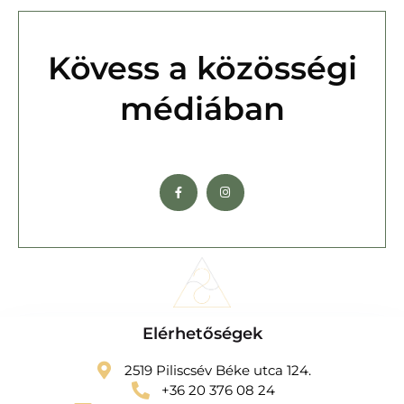
Kövess a közösségi
médiában
Elérhetőségek
2519 Piliscsév Béke utca 124.
+36 20 376 08 24