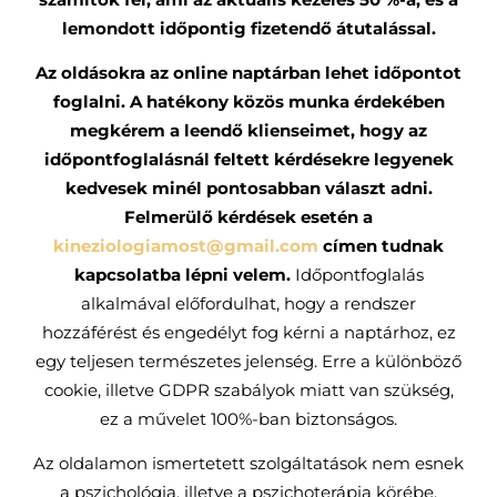
lemondott időpontig fizetendő átutalással.
Az oldásokra az online naptárban lehet időpontot
foglalni. A hatékony közös munka érdekében
megkérem a leendő klienseimet, hogy az
időpontfoglalásnál feltett kérdésekre legyenek
kedvesek minél pontosabban választ adni.
Felmerülő kérdések esetén a
kineziologiamost@gmail.com
címen tudnak
kapcsolatba lépni velem.
Időpontfoglalás
alkalmával előfordulhat, hogy a rendszer
hozzáférést és engedélyt fog kérni a naptárhoz, ez
egy teljesen természetes jelenség. Erre a különböző
cookie, illetve GDPR szabályok miatt van szükség,
ez a művelet 100%-ban biztonságos.
Az oldalamon ismertetett szolgáltatások nem esnek
a pszichológia, illetve a pszichoterápia körébe,