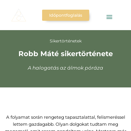
Időpontfoglalás
COLORADO SYSTEM©
Előfizetői csomagok
Sikertörténetek
Robb Máté sikertörténete
A halogatás az álmok póráza
A folyamat során rengeteg tapasztalattal, felismeréssel
lettem gazdagabb. Olyan dolgokat tudtam meg