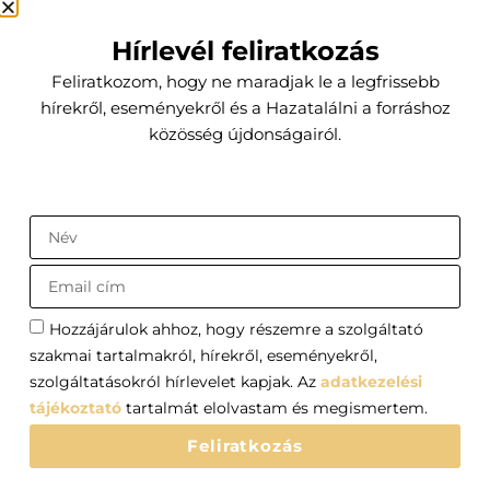
Szolgáltatások
Hírlevél feliratkozás
Kapcsolat
Feliratkozom, hogy ne maradjak le a legfrissebb
Előfizetői csomagok
hírekről, eseményekről és a Hazatalálni a forráshoz
közösség újdonságairól.
Küldetésem
Az a hivatásom, hogy segítsek a hozzám fordulóknak a
testi, lelki, szellemi egyensúlyuk belső forrásának
felfedezésében és megtartásában.
Szántai Edina - hazatalalniaforrashoz.hu
Adatvédelmi tájékoztató
Általános Szerződési Feltételek
Hozzájárulok ahhoz, hogy részemre a szolgáltató
Impresszum
szakmai tartalmakról, hírekről, eseményekről,
szolgáltatásokról hírlevelet kapjak. Az
adatkezelési
Az online bankkártyás és egyéb fizetési módok a Barion rendszerén
tájékoztató
tartalmát elolvastam és megismertem.
keresztül valósulnak meg. A bankkártya, illetve egyéb fizetéssel
kapcsolatos adatok a kereskedőhöz nem jutnak el. A szolgáltatást
Feliratkozás
nyújtó Barion Payment Zrt. a Magyar Nemzeti Bank felügyelete alatt
álló intézmény, engedélyének száma: H-EN-I-1064/2013.