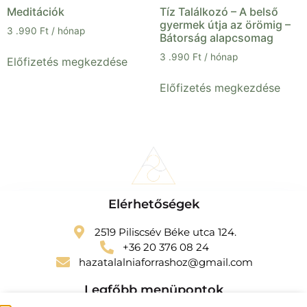
Meditációk
Tíz Találkozó – A belső
gyermek útja az örömig –
3 .990
Ft
/ hónap
Bátorság alapcsomag
3 .990
Ft
/ hónap
Előfizetés megkezdése
Előfizetés megkezdése
Elérhetőségek
2519 Piliscsév Béke utca 124.
+36 20 376 08 24
hazatalalniaforrashoz@gmail.com
Legfőbb menüpontok