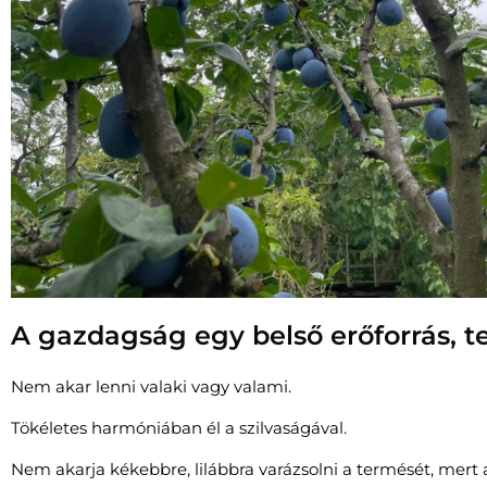
A gazdagság egy belső erőforrás, t
Nem akar lenni valaki vagy valami.
Tökéletes harmóniában él a szilvaságával.
Nem akarja kékebbre, lilábbra varázsolni a termését, mert a 