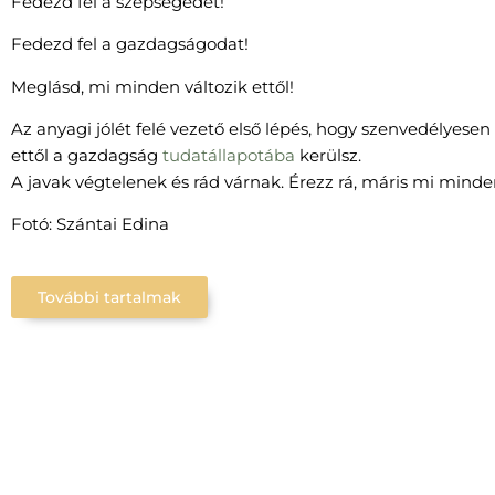
Fedezd fel a szépségedet!
Fedezd fel a gazdagságodat!
Meglásd, mi minden változik ettől!
Az anyagi jólét felé vezető első lépés, hogy szenvedélyesen 
ettől a gazdagság
tudatállapotába
kerülsz.
A javak végtelenek és rád várnak. Érezz rá, máris mi mind
Fotó: Szántai Edina
További tartalmak