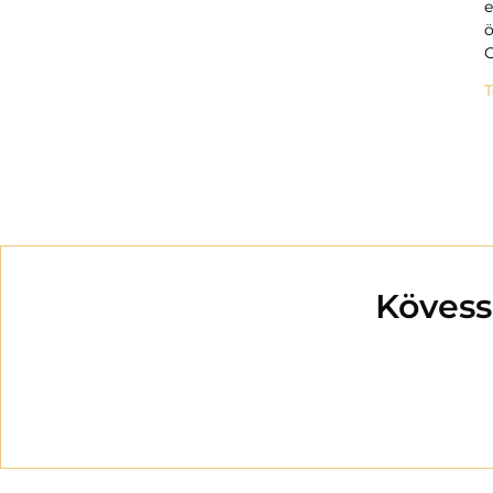
e
ö
G
T
Kövess