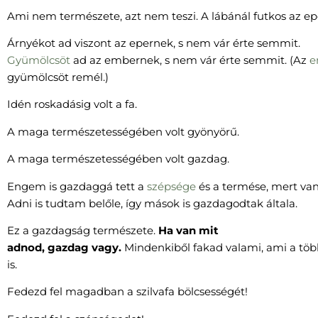
Ami nem természete, azt nem teszi. A lábánál futkos az e
Árnyékot ad viszont az epernek, s nem vár érte semmit.
Gyümölcsöt
ad az embernek, s nem vár érte semmit. (Az
e
gyümölcsöt remél.)
Idén roskadásig volt a fa.
A maga természetességében volt gyönyörű.
A maga természetességében volt gazdag.
Engem is gazdaggá tett a
szépsége
és a termése, mert van 
Adni is tudtam belőle, így mások is gazdagodtak általa.
Ez a gazdagság természete.
Ha van mit
adnod, gazdag vagy.
Mindenkiből fakad valami, ami a többi
is.
Fedezd fel magadban a szilvafa bölcsességét!