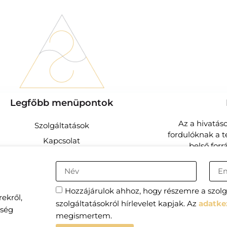
Legfőbb menüpontok
Az a hivatás
Szolgáltatások
fordulóknak a te
Kapcsolat
belső for
Előfizetői csomagok
.hu
Adatvédelmi tájékoztató
Általános Szerződési Feltételek
I
Hozzájárulok ahhoz, hogy részemre a szolgá
ekről,
szolgáltatásokról hírlevelet kapjak. Az
adatke
sség
megismertem.