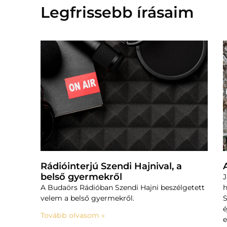
Legfrissebb írásaim
Rádióinterjú Szendi Hajnival, a
belső gyermekről
J
A Budaörs Rádióban Szendi Hajni beszélgetett
h
velem a belső gyermekről.
S
é
Tovább olvasom »
e