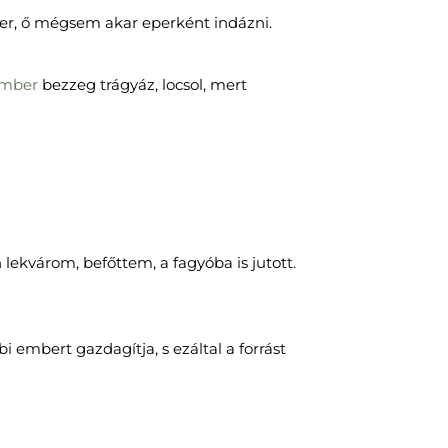
per, ő mégsem akar eperként indázni.
mber
bezzeg trágyáz, locsol, mert
lekvárom, befőttem, a fagyóba is jutott.
 embert gazdagítja, s ezáltal a forrást