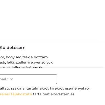
Küldetésem
om, hogy segítsek a hozzám
sti, lelki, szellemi egyensúlyuk
rásának felfedezésében és
megtartásában.
mpresszum
ltató szakmai tartalmakról, hírekről, eseményekről,
zelési tájékoztató
tartalmát elolvastam és