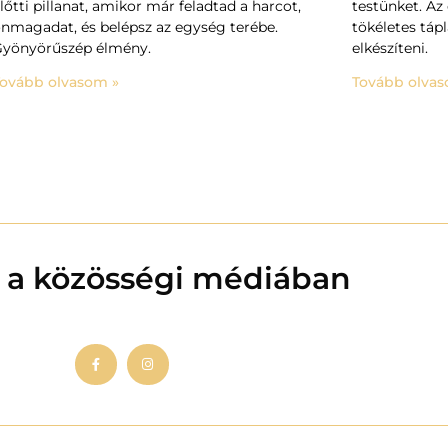
lőtti pillanat, amikor már feladtad a harcot,
testünket. Az 
nmagadat, és belépsz az egység terébe.
tökéletes táp
yönyörűszép élmény.
elkészíteni.
ovább olvasom »
Tovább olvas
 a közösségi médiában