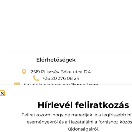
Elérhetőségek
2519 Piliscsév Béke utca 124.
+36 20 376 08 24
hazatalalniaforrashoz@gmail.com
Hírlevél feliratkozás
Szántai Edina - hazatalalniaforrashoz
Feliratkozom, hogy ne maradjak le a legfrissebb hír
eseményekről és a Hazatalálni a forráshoz közö
újdonságairól.