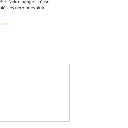
őszi ízekre hangolt tócsni
lálék, és nem bonyolult
om »