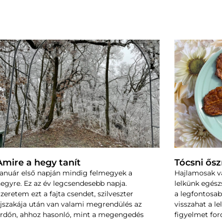
Amire a hegy tanít
Tócsni ős
anuár első napján mindig felmegyek a
Hajlamosak v
egyre. Ez az év legcsendesebb napja.
lelkünk egész
zeretem ezt a fajta csendet, szilveszter
a legfontosab
jszakája után van valami megrendülés az
visszahat a le
rdőn, ahhoz hasonló, mint a megengedés
figyelmet ford