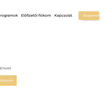
Programok
Előfizetői fiókom
Kapcsolat
Bejelentkez
dj hozzá
atkozom