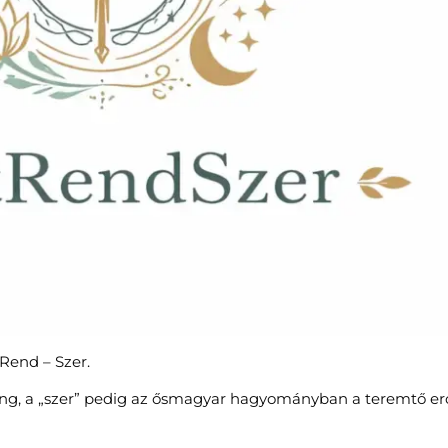
 Rend – Szer.
zhang, a „szer” pedig az ősmagyar hagyományban a teremtő er