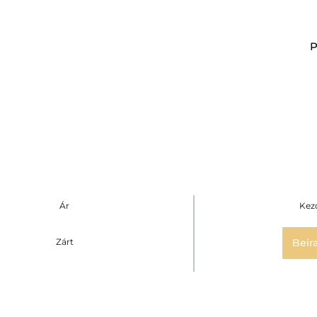
Ár
Kez
Zárt
Beir