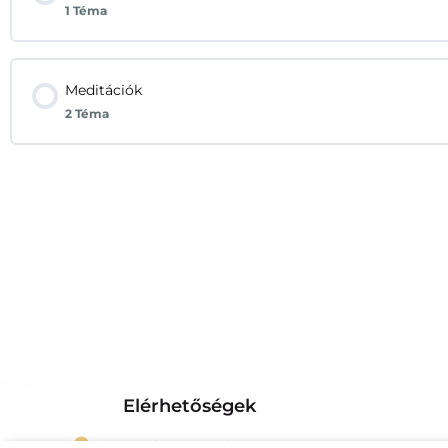
1 Téma
Meditációk
2 Téma
Elérhetőségek
2519 Piliscsév Béke utca 124.