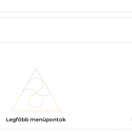
Legfőbb menüpontok
Az a hivatás