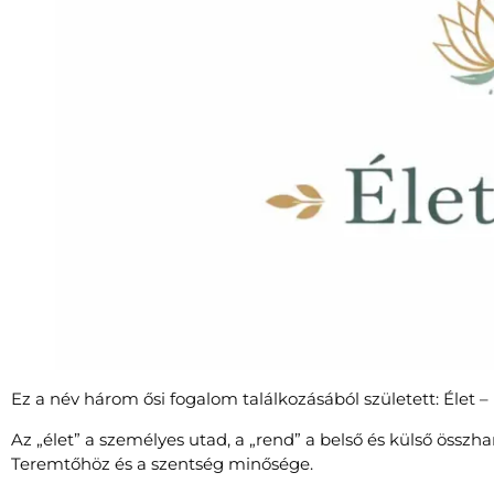
Ez a név három ősi fogalom találkozásából született: Élet –
Az „élet” a személyes utad, a „rend” a belső és külső öss
Teremtőhöz és a szentség minősége.