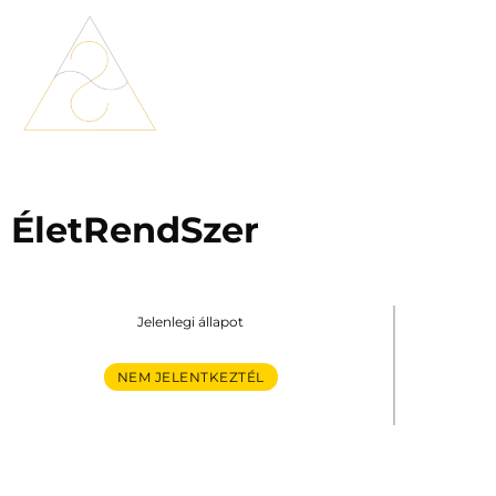
ÉletRendSzer
Jelenlegi állapot
NEM JELENTKEZTÉL