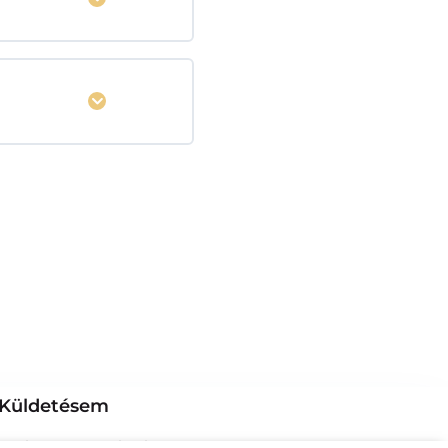
Kinyitás
Küldetésem
om, hogy segítsek a hozzám