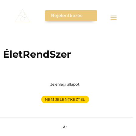
Bejelentkezés
ÉletRendSzer
Jelenlegi állapot
NEM JELENTKEZTÉL
Ár