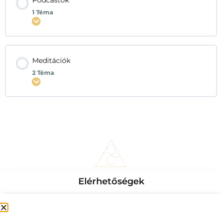
Podcastok
1 Téma
Kinyitás
Meditációk
2 Téma
Kinyitás
Elérhetőségek
2519 Piliscsév Béke utca 124.
+36 20 376 08 24