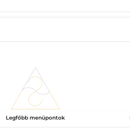
Legfőbb menüpontok
Az a hivatás