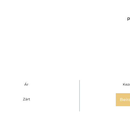
Ár
Kez
Zárt
Beir