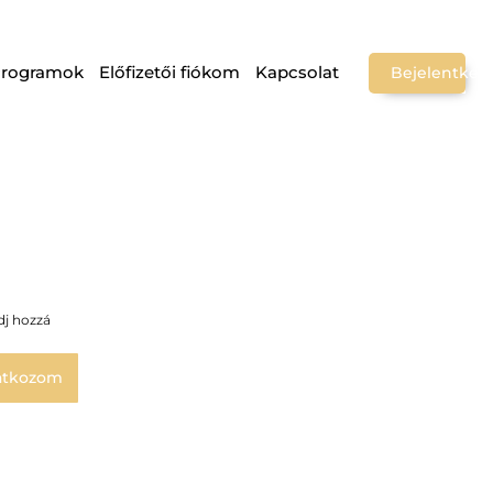
Programok
Előfizetői fiókom
Kapcsolat
Bejelentkez
dj hozzá
atkozom