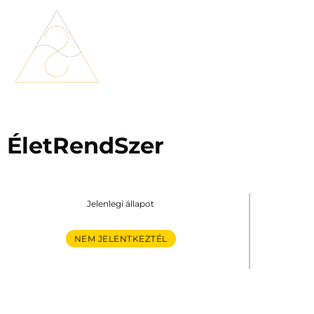
ÉletRendSzer
Jelenlegi állapot
NEM JELENTKEZTÉL