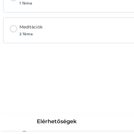
1 Téma
Meditációk
2 Téma
Elérhetőségek
2519 Piliscsév Béke utca 124.