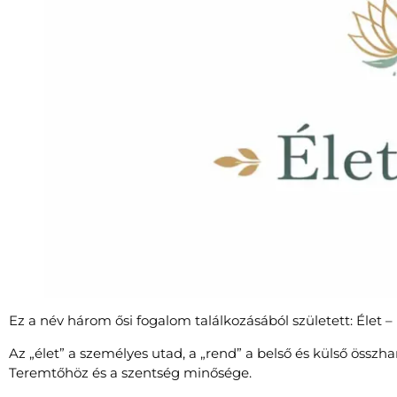
Ez a név három ősi fogalom találkozásából született: Élet –
Az „élet” a személyes utad, a „rend” a belső és külső öss
Teremtőhöz és a szentség minősége.