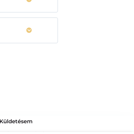
Kinyitás
Küldetésem
om, hogy segítsek a hozzám