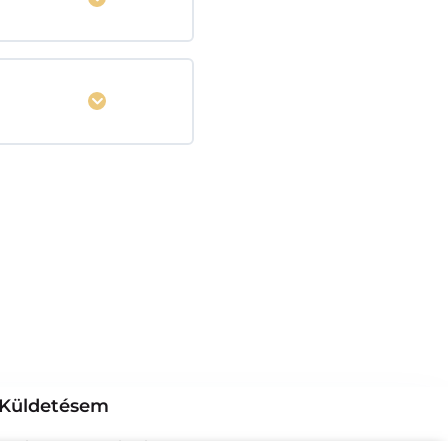
Kinyitás
Küldetésem
om, hogy segítsek a hozzám