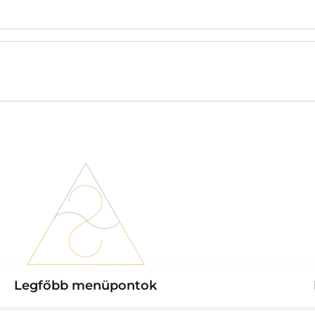
Legfőbb menüpontok
Az a hivatás