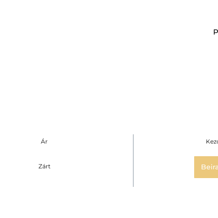
Ár
Kez
Zárt
Beir