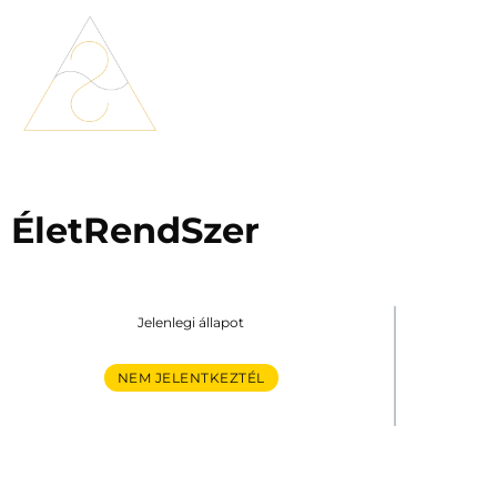
ÉletRendSzer
Jelenlegi állapot
NEM JELENTKEZTÉL