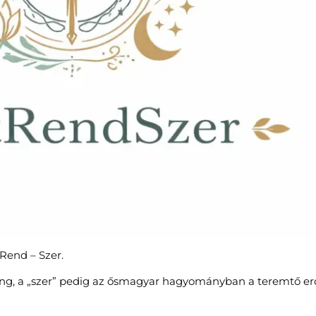
 Rend – Szer.
zhang, a „szer” pedig az ősmagyar hagyományban a teremtő er