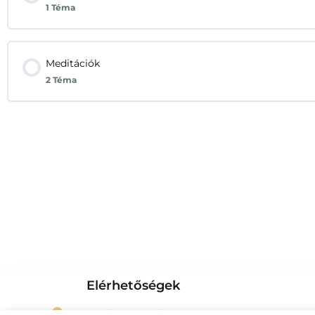
1 Téma
Meditációk
2 Téma
Elérhetőségek
2519 Piliscsév Béke utca 124.