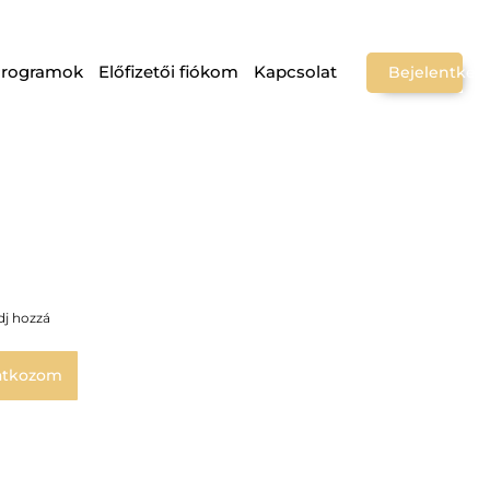
Programok
Előfizetői fiókom
Kapcsolat
Bejelentkez
dj hozzá
atkozom