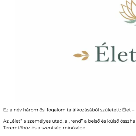
Ez a név három ősi fogalom találkozásából született: Élet –
Az „élet” a személyes utad, a „rend” a belső és külső öss
Teremtőhöz és a szentség minősége.